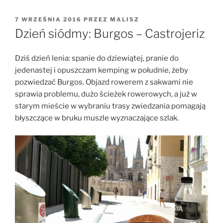
OPUBLIKOWANE
7 WRZEŚNIA 2016
PRZEZ
MALISZ
W
Dzień siódmy: Burgos – Castrojeriz
Dziś dzień lenia: spanie do dziewiątej, pranie do
jedenastej i opuszczam kemping w południe, żeby
pozwiedzać Burgos. Objazd rowerem z sakwami nie
sprawia problemu, dużo ścieżek rowerowych, a już w
starym mieście w wybraniu trasy zwiedzania pomagają
błyszczące w bruku muszle wyznaczające szlak.