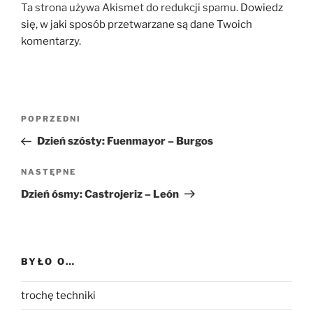
Ta strona używa Akismet do redukcji spamu.
Dowiedz
się, w jaki sposób przetwarzane są dane Twoich
komentarzy.
Nawigacja
Poprzedni
POPRZEDNI
wpisu
wpis
Dzień szósty: Fuenmayor – Burgos
Następny
NASTĘPNE
wpis
Dzień ósmy: Castrojeriz – León
BYŁO O…
trochę techniki