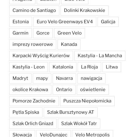
Camino de Santiago
Dolinki Krakowskie
Estonia
Euro Velo Greenways EV4
Galicja
Garmin
Gorce
Green Velo
imprezy rowerowe
Kanada
Karpacki Wyścig Kurierów
Kastylia - La Mancha
Kastylia - Leon
Katalonia
La Rioja
Litwa
Madryt
mapy
Navarra
nawigacja
okolice Krakowa
Ontario
oświetlenie
Pomorze Zachodnie
Puszcza Niepołomicka
Pętla Spiska
Szlak Bursztynowy AT
Szlak Orlich Gniazd
Szlak Wokół Tatr
Słowacja
VeloDunajec
Velo Metropolis