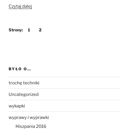
„Karpacki
Czytaj dalej
Wyścig
Kurierów
dla
Strony:
1
2
Turystów
2018”
BYŁO O…
trochę techniki
Uncategorized
wykapki
wyprawy i wyprawki
Hiszpania 2016