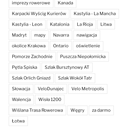
imprezy rowerowe
Kanada
Karpacki Wyścig Kurierów
Kastylia - La Mancha
Kastylia - Leon
Katalonia
La Rioja
Litwa
Madryt
mapy
Navarra
nawigacja
okolice Krakowa
Ontario
oświetlenie
Pomorze Zachodnie
Puszcza Niepołomicka
Pętla Spiska
Szlak Bursztynowy AT
Szlak Orlich Gniazd
Szlak Wokół Tatr
Słowacja
VeloDunajec
Velo Metropolis
Walencja
Wisła 1200
Wiślana Trasa Rowerowa
Węgry
za darmo
Łotwa