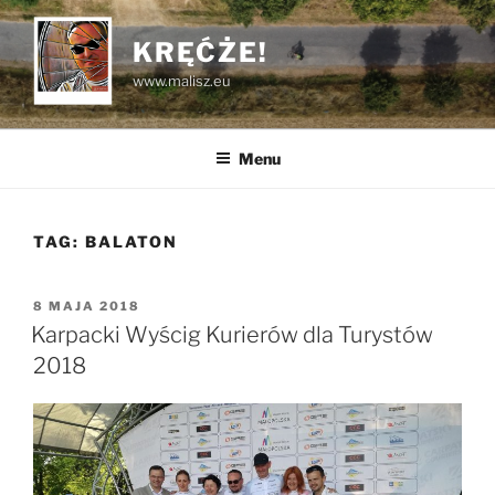
Przejdź
do
KRĘĆŻE!
treści
www.malisz.eu
Menu
TAG:
BALATON
OPUBLIKOWANE
8 MAJA 2018
W
Karpacki Wyścig Kurierów dla Turystów
2018