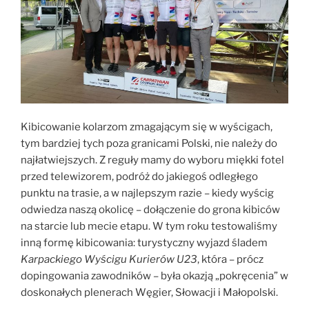
Kibicowanie kolarzom zmagającym się w wyścigach,
tym bardziej tych poza granicami Polski, nie należy do
najłatwiejszych. Z reguły mamy do wyboru miękki fotel
przed telewizorem, podróż do jakiegoś odległego
punktu na trasie, a w najlepszym razie – kiedy wyścig
odwiedza naszą okolicę – dołączenie do grona kibiców
na starcie lub mecie etapu. W tym roku testowaliśmy
inną formę kibicowania: turystyczny wyjazd śladem
Karpackiego Wyścigu Kurierów U23
, która – prócz
dopingowania zawodników – była okazją „pokręcenia” w
doskonałych plenerach Węgier, Słowacji i Małopolski.