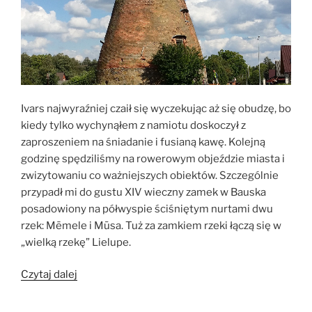
Ivars najwyraźniej czaił się wyczekując aż się obudzę, bo
kiedy tylko wychynąłem z namiotu doskoczył z
zaproszeniem na śniadanie i fusianą kawę. Kolejną
godzinę spędziliśmy na rowerowym objeździe miasta i
zwizytowaniu co ważniejszych obiektów. Szczególnie
przypadł mi do gustu XIV wieczny zamek w Bauska
posadowiony na półwyspie ściśniętym nurtami dwu
rzek: Mēmele i Mūsa. Tuż za zamkiem rzeki łączą się w
„wielką rzekę” Lielupe.
„Dzień
Czytaj dalej
siódmy:
Bauska