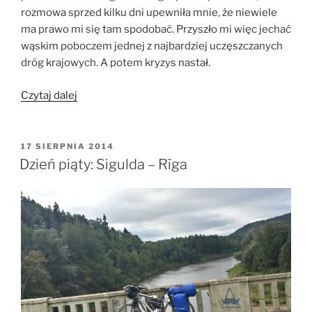
rozmowa sprzed kilku dni upewniła mnie, że niewiele
ma prawo mi się tam spodobać. Przyszło mi więc jechać
wąskim poboczem jednej z najbardziej uczęszczanych
dróg krajowych. A potem kryzys nastał.
„Dzień
Czytaj dalej
szósty:
Rīga
–
OPUBLIKOWANE
17 SIERPNIA 2014
W
Bauska”
Dzień piąty: Sigulda – Rīga