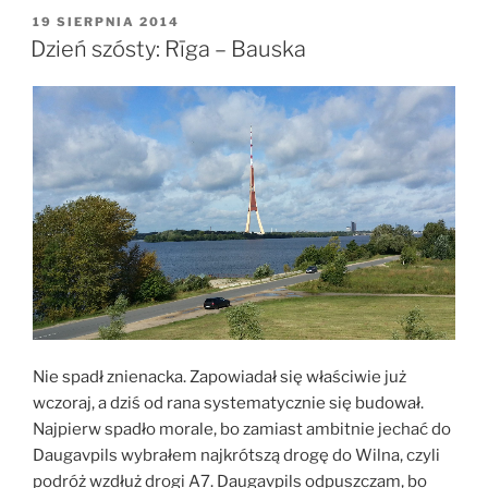
–
OPUBLIKOWANE
19 SIERPNIA 2014
W
Piniava”
Dzień szósty: Rīga – Bauska
Nie spadł znienacka. Zapowiadał się właściwie już
wczoraj, a dziś od rana systematycznie się budował.
Najpierw spadło morale, bo zamiast ambitnie jechać do
Daugavpils wybrałem najkrótszą drogę do Wilna, czyli
podróż wzdłuż drogi A7. Daugavpils odpuszczam, bo