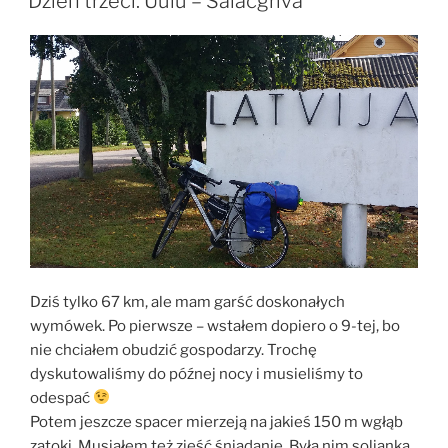
Dzień trzeci: Uulu – Salacgrīva
Dziś tylko 67 km, ale mam garść doskonałych
wymówek. Po pierwsze – wstałem dopiero o 9-tej, bo
nie chciałem obudzić gospodarzy. Trochę
dyskutowaliśmy do późnej nocy i musieliśmy to
odespać
Potem jeszcze spacer mierzeją na jakieś 150 m wgłąb
zatoki. Musiałem też zjeść śniadanie. Była nim solianka