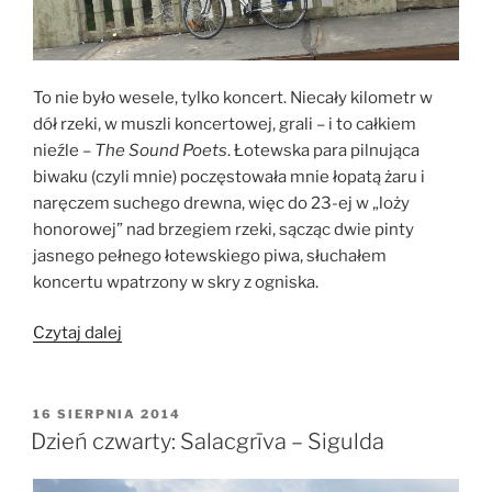
To nie było wesele, tylko koncert. Niecały kilometr w
dół rzeki, w muszli koncertowej, grali – i to całkiem
nieźle –
The Sound Poets
. Łotewska para pilnująca
biwaku (czyli mnie) poczęstowała mnie łopatą żaru i
naręczem suchego drewna, więc do 23-ej w „loży
honorowej” nad brzegiem rzeki, sącząc dwie pinty
jasnego pełnego łotewskiego piwa, słuchałem
koncertu wpatrzony w skry z ogniska.
„Dzień
Czytaj dalej
piąty:
Sigulda
–
OPUBLIKOWANE
16 SIERPNIA 2014
W
Rīga”
Dzień czwarty: Salacgrīva – Sigulda