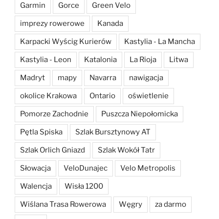
Garmin
Gorce
Green Velo
imprezy rowerowe
Kanada
Karpacki Wyścig Kurierów
Kastylia - La Mancha
Kastylia - Leon
Katalonia
La Rioja
Litwa
Madryt
mapy
Navarra
nawigacja
okolice Krakowa
Ontario
oświetlenie
Pomorze Zachodnie
Puszcza Niepołomicka
Pętla Spiska
Szlak Bursztynowy AT
Szlak Orlich Gniazd
Szlak Wokół Tatr
Słowacja
VeloDunajec
Velo Metropolis
Walencja
Wisła 1200
Wiślana Trasa Rowerowa
Węgry
za darmo