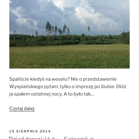
Spaliście kiedyś na weselu? Nie o przedstawienie
Wyspiańskiego pytam, tylko o imprezę po ślubie. Otóż
ja spałem ostatniej nocy. A to było tak…
„Dzień
Czytaj dalej
czwarty:
Salacgrīva
–
OPUBLIKOWANE
15 SIERPNIA 2014
W
Sigulda”