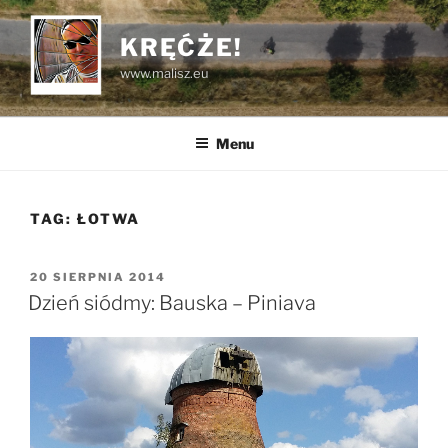
Przejdź
do
KRĘĆŻE!
treści
www.malisz.eu
Menu
TAG:
ŁOTWA
OPUBLIKOWANE
20 SIERPNIA 2014
W
Dzień siódmy: Bauska – Piniava