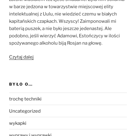
w barze jedzona w towarzystwie miejscowej elity
intelektualnej z Uulu, nie wiedzieć czemu w białych
kapitańskich czapkach. Wszyscy! Zaimponowali mi
baterią puszek, a nie było jeszcze jedenastej. Ale
podobno, jeśli wierzyć Adamowi, Estończycy w ilości
spożywanego alkoholu biją Rosjan na głowę.
„Dzień
Czytaj dalej
trzeci:
Uulu
–
BYŁO O…
Salacgrīva”
trochę techniki
Uncategorized
wykapki
wyprawy i wyprawki