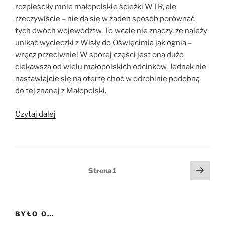
rozpieściły mnie małopolskie ścieżki WTR, ale
rzeczywiście – nie da się w żaden sposób porównać
tych dwóch województw. To wcale nie znaczy, że należy
unikać wycieczki z Wisły do Oświęcimia jak ognia –
wręcz przeciwnie! W sporej części jest ona dużo
ciekawsza od wielu małopolskich odcinków. Jednak nie
nastawiajcie się na ofertę choć w odrobinie podobną
do tej znanej z Małopolski.
„Totalna
Czytaj dalej
porażka,
czyli
Wiślana
Trasa
Stronicowanie
Nast
Strona
1
Rowerowa
stro
wpisów
po
śląsku”
BYŁO O…