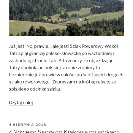
Już jest! No, prawie… ale jest! Szlak Rowerowy Wokół
Tatr spiął granicę polsko-słowacką po wschodniej i
zachodniej stronie Tatr. A to znaczy, że objeżdżając
Tatry dookoła po polskiej stronie zrobimy to
bezpiecznie już prawie w całości po ścieżkach i drogach
szlaku rowerowego. Zapraszam na krótką relację ze
spiskiego odcinka szlaku.
„Nowy
Czytaj dalej
Targ
–
Osturňa
OPUBLIKOWANE
4 SIERPNIA 2018
W
Szlakiem
Z Nowego Sącza do Krakowa po górkach