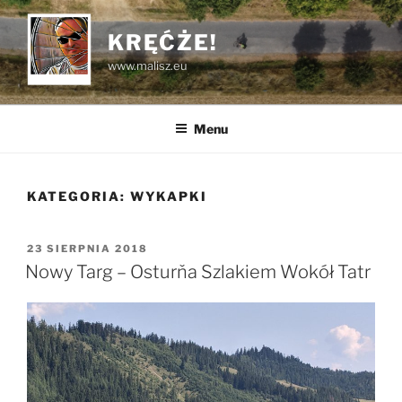
Przejdź
do
KRĘĆŻE!
treści
www.malisz.eu
Menu
KATEGORIA:
WYKAPKI
OPUBLIKOWANE
23 SIERPNIA 2018
W
Nowy Targ – Osturňa Szlakiem Wokół Tatr