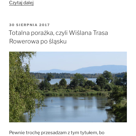
„Do
Czytaj dalej
Niepołomic
lewą
stroną
OPUBLIKOWANE
30 SIERPNIA 2017
W
Wisły
Totalna porażka, czyli Wiślana Trasa
(AT)”
Rowerowa po śląsku
Pewnie trochę przesadzam z tym tytułem, bo