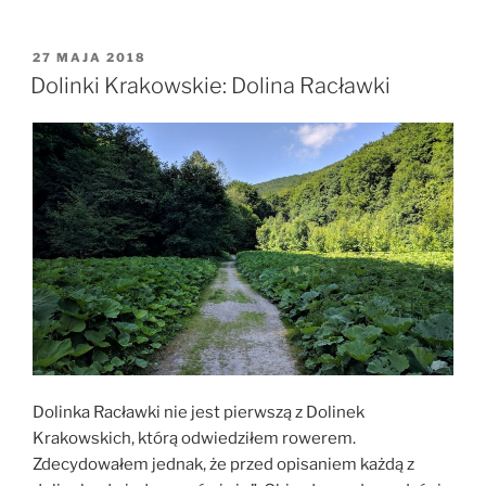
Szlakiem
z
Zalipia
OPUBLIKOWANE
27 MAJA 2018
W
do
Dolinki Krakowskie: Dolina Racławki
Niepołomic
(AT)”
Dolinka Racławki nie jest pierwszą z Dolinek
Krakowskich, którą odwiedziłem rowerem.
Zdecydowałem jednak, że przed opisaniem każdą z