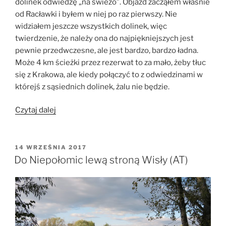
dolinek odwiedzę „na świeżo”. Objazd zacząłem właśnie
od Racławki i byłem w niej po raz pierwszy. Nie
widziałem jeszcze wszystkich dolinek, więc
twierdzenie, że należy ona do najpiękniejszych jest
pewnie przedwczesne, ale jest bardzo, bardzo ładna.
Może 4 km ścieżki przez rezerwat to za mało, żeby tłuc
się z Krakowa, ale kiedy połączyć to z odwiedzinami w
którejś z sąsiednich dolinek, żalu nie będzie.
„Dolinki
Czytaj dalej
Krakowskie:
Dolina
Racławki”
OPUBLIKOWANE
14 WRZEŚNIA 2017
W
Do Niepołomic lewą stroną Wisły (AT)