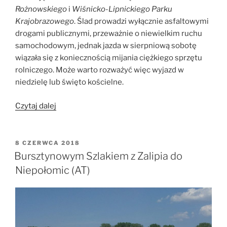
Rożnowskiego
i
Wiśnicko-Lipnickiego Parku
Krajobrazowego
. Ślad prowadzi wyłącznie asfaltowymi
drogami publicznymi, przeważnie o niewielkim ruchu
samochodowym, jednak jazda w sierpniową sobotę
wiązała się z koniecznością mijania ciężkiego sprzętu
rolniczego. Może warto rozważyć więc wyjazd w
niedzielę lub święto kościelne.
„Z
Czytaj dalej
Nowego
Sącza
do
OPUBLIKOWANE
8 CZERWCA 2018
W
Krakowa
Bursztynowym Szlakiem z Zalipia do
po
Niepołomic (AT)
górkach”