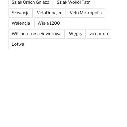
Szlak Orlich Gniazd
Szlak Wokół Tatr
Słowacja
VeloDunajec
Velo Metropolis
Walencja
Wisła 1200
Wiślana Trasa Rowerowa
Węgry
za darmo
Łotwa