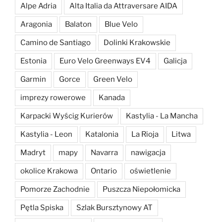
Alpe Adria
Alta Italia da Attraversare AIDA
Aragonia
Balaton
Blue Velo
Camino de Santiago
Dolinki Krakowskie
Estonia
Euro Velo Greenways EV4
Galicja
Garmin
Gorce
Green Velo
imprezy rowerowe
Kanada
Karpacki Wyścig Kurierów
Kastylia - La Mancha
Kastylia - Leon
Katalonia
La Rioja
Litwa
Madryt
mapy
Navarra
nawigacja
okolice Krakowa
Ontario
oświetlenie
Pomorze Zachodnie
Puszcza Niepołomicka
Pętla Spiska
Szlak Bursztynowy AT