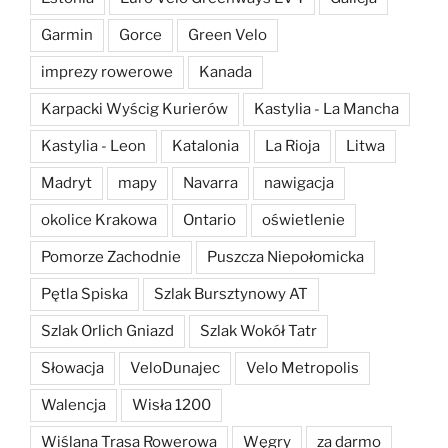
Garmin
Gorce
Green Velo
imprezy rowerowe
Kanada
Karpacki Wyścig Kurierów
Kastylia - La Mancha
Kastylia - Leon
Katalonia
La Rioja
Litwa
Madryt
mapy
Navarra
nawigacja
okolice Krakowa
Ontario
oświetlenie
Pomorze Zachodnie
Puszcza Niepołomicka
Pętla Spiska
Szlak Bursztynowy AT
Szlak Orlich Gniazd
Szlak Wokół Tatr
Słowacja
VeloDunajec
Velo Metropolis
Walencja
Wisła 1200
Wiślana Trasa Rowerowa
Węgry
za darmo