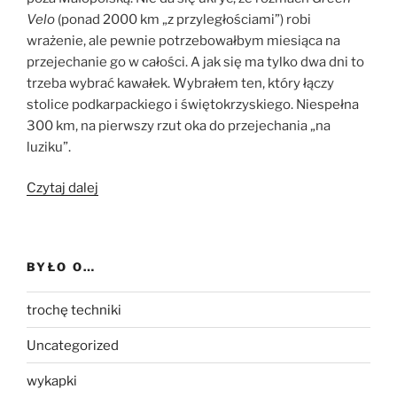
Velo
(ponad 2000 km „z przyległościami”) robi
wrażenie, ale pewnie potrzebowałbym miesiąca na
przejechanie go w całości. A jak się ma tylko dwa dni to
trzeba wybrać kawałek. Wybrałem ten, który łączy
stolice podkarpackiego i świętokrzyskiego. Niespełna
300 km, na pierwszy rzut oka do przejechania „na
luziku”.
„Zielo
Czytaj dalej
Velo
z
Rzeszowa
BYŁO O…
do
Kielc”
trochę techniki
Uncategorized
wykapki