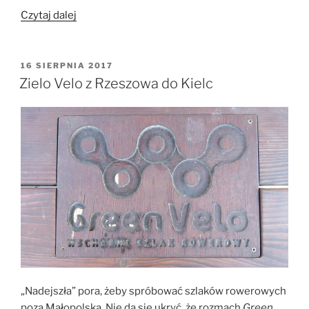
„Green
Czytaj dalej
Velo:
Końskie
–
OPUBLIKOWANE
16 SIERPNIA 2017
W
Kielce,
Zielo Velo z Rzeszowa do Kielc
a
właściwie
to
z
Opoczna”
„Nadejszła” pora, żeby spróbować szlaków rowerowych
poza Małopolską. Nie da się ukryć, że rozmach
Green