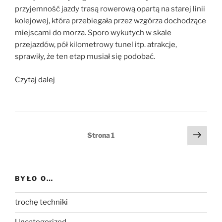
przyjemność jazdy trasą rowerową opartą na starej linii
kolejowej, która przebiegała przez wzgórza dochodzące
miejscami do morza. Sporo wykutych w skale
przejazdów, pół kilometrowy tunel itp. atrakcje,
sprawiły, że ten etap musiał się podobać.
„Dzień
Czytaj dalej
dwudziesty
drugi:
Castellón
de
Stronicowanie
Nast
Strona
1
la
stro
wpisów
Plana
–
Amposta”
BYŁO O…
trochę techniki