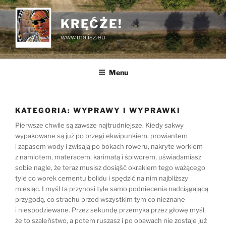
Przejdź
do
KRĘĆŻE!
treści
www.malisz.eu
Menu
KATEGORIA:
WYPRAWY I WYPRAWKI
Pierwsze chwile są zawsze najtrudniejsze. Kiedy sakwy
wypakowane są już po brzegi ekwipunkiem, prowiantem
i zapasem wody i zwisają po bokach roweru, nakryte workiem
z namiotem, materacem, karimatą i śpiworem, uświadamiasz
sobie nagle, że teraz musisz dosiąść okrakiem tego ważącego
tyle co worek cementu bolidu i spędzić na nim najbliższy
miesiąc. I myśl ta przynosi tyle samo podniecenia nadciągającą
przygodą, co strachu przed wszystkim tym co nieznane
i niespodziewane. Przez sekundę przemyka przez głowę myśl,
że to szaleństwo, a potem ruszasz i po obawach nie zostaje już