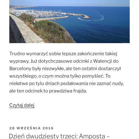
Trudno wymarzyć sobie lepsze zakończenie takiej
wyprawy. Już dotychczasowe odcinki z Walencji do
Barcelony były niezwykłe, ale ten ostatni dostarczył
wszystkiego, o czym można tylko pomyśleć. To
niełatwe po tylu dniach pedałowania nie zaznać nudy,
ale ten odcinek to prawdziwa frajda.
„Dzień
Czytaj dalej
dwudziesty
czwarty:
Tarragona
OPUBLIKOWANE
28 WRZEŚNIA 2016
W
–
Dzień dwudziesty trzeci: Amposta –