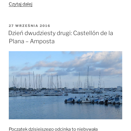
„Dzień
Czytaj dalej
dwudziesty
trzeci:
Amposta
OPUBLIKOWANE
27 WRZEŚNIA 2016
W
–
Dzień dwudziesty drugi: Castellón de la
Tarragona”
Plana – Amposta
Początek dzisiejszego odcinka to niebywała