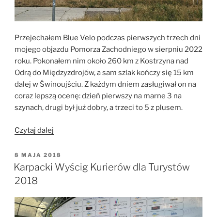
Przejechałem Blue Velo podczas pierwszych trzech dni
mojego objazdu Pomorza Zachodniego w sierpniu 2022
roku. Pokonałem nim około 260 km z Kostrzyna nad
Odrą do Międzyzdrojów, a sam szlak kończy się 15 km
dalej w Świnoujściu. Z każdym dniem zasługiwał on na
coraz lepszą ocenę: dzień pierwszy na marne 3 na
szynach, drugi był już dobry, a trzeci to 5 z plusem.
„Blue
Czytaj dalej
Velo”
OPUBLIKOWANE
8 MAJA 2018
W
Karpacki Wyścig Kurierów dla Turystów
2018