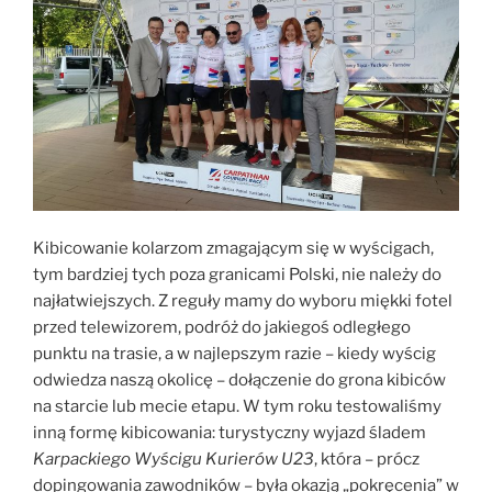
Kibicowanie kolarzom zmagającym się w wyścigach,
tym bardziej tych poza granicami Polski, nie należy do
najłatwiejszych. Z reguły mamy do wyboru miękki fotel
przed telewizorem, podróż do jakiegoś odległego
punktu na trasie, a w najlepszym razie – kiedy wyścig
odwiedza naszą okolicę – dołączenie do grona kibiców
na starcie lub mecie etapu. W tym roku testowaliśmy
inną formę kibicowania: turystyczny wyjazd śladem
Karpackiego Wyścigu Kurierów U23
, która – prócz
dopingowania zawodników – była okazją „pokręcenia” w