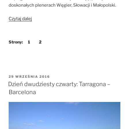
doskonałych plenerach Węgier, Słowacji i Małopolski.
„Karpacki
Czytaj dalej
Wyścig
Kurierów
dla
Strony:
1
2
Turystów
2018”
OPUBLIKOWANE
29 WRZEŚNIA 2016
W
Dzień dwudziesty czwarty: Tarragona –
Barcelona