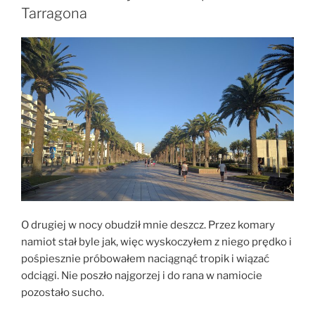
Barcelona”
Tarragona
O drugiej w nocy obudził mnie deszcz. Przez komary
namiot stał byle jak, więc wyskoczyłem z niego prędko i
pośpiesznie próbowałem naciągnąć tropik i wiązać
odciągi. Nie poszło najgorzej i do rana w namiocie
pozostało sucho.