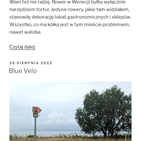
Wam też nie radzę. Rower w Wenecji byłby wyłącznie
narzędziem tortur. Jedyne rowery, jakie tam widziałem,
stanowiły dekorację lokali gastronomicznych i sklepów.
Wszystko, co ma kółka jest w tym mieście problemem,
nawet walizka.
„Z
Czytaj dalej
Treviso
do
OPUBLIKOWANE
29 SIERPNIA 2022
W
Gemony”
Blue Velo