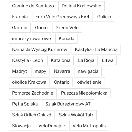
Camino de Santiago
Dolinki Krakowskie
Estonia
Euro Velo Greenways EV4
Galicja
Garmin
Gorce
Green Velo
imprezy rowerowe
Kanada
Karpacki Wyścig Kurierów
Kastylia - La Mancha
Kastylia - Leon
Katalonia
La Rioja
Litwa
Madryt
mapy
Navarra
nawigacja
okolice Krakowa
Ontario
oświetlenie
Pomorze Zachodnie
Puszcza Niepołomicka
Pętla Spiska
Szlak Bursztynowy AT
Szlak Orlich Gniazd
Szlak Wokół Tatr
Słowacja
VeloDunajec
Velo Metropolis