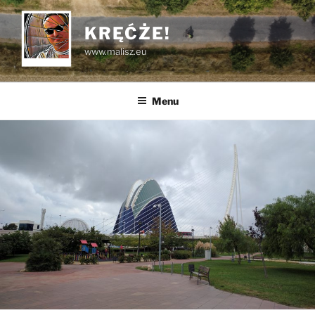
Przejdź
do
KRĘĆŻE!
treści
www.malisz.eu
Menu