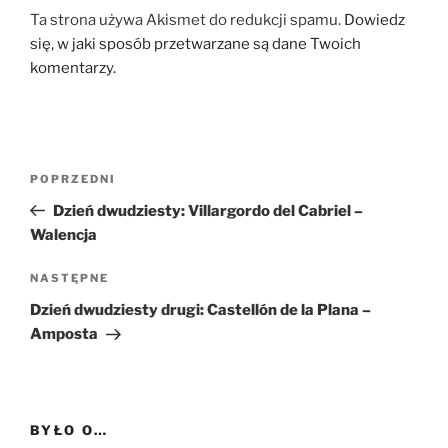
Ta strona używa Akismet do redukcji spamu.
Dowiedz
się, w jaki sposób przetwarzane są dane Twoich
komentarzy.
Nawigacja
Poprzedni
POPRZEDNI
wpisu
wpis
Dzień dwudziesty: Villargordo del Cabriel –
Walencja
Następny
NASTĘPNE
wpis
Dzień dwudziesty drugi: Castellón de la Plana –
Amposta
BYŁO O…