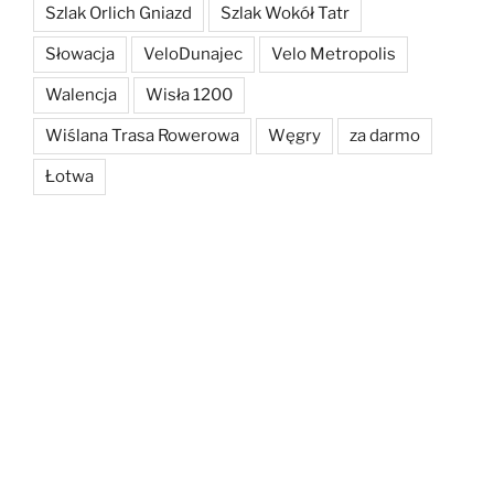
Szlak Orlich Gniazd
Szlak Wokół Tatr
Słowacja
VeloDunajec
Velo Metropolis
Walencja
Wisła 1200
Wiślana Trasa Rowerowa
Węgry
za darmo
Łotwa