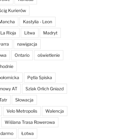
cig Kurierów
a Mancha
Kastylia - Leon
La Rioja
Litwa
Madryt
arra
nawigacja
owa
Ontario
oświetlenie
hodnie
połomicka
Pętla Spiska
ynowy AT
Szlak Orlich Gniazd
Tatr
Słowacja
Velo Metropolis
Walencja
Wiślana Trasa Rowerowa
 darmo
Łotwa