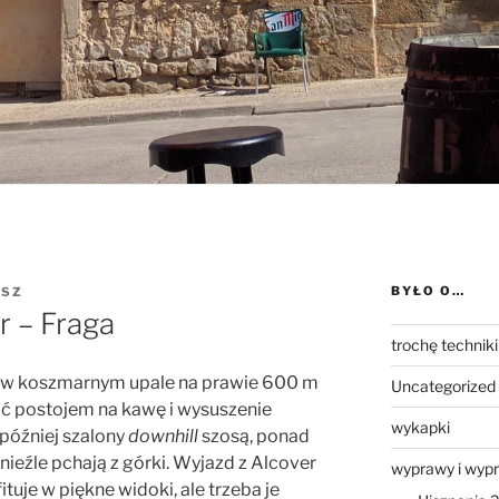
BYŁO O…
ISZ
r – Fraga
trochę techniki
ki w koszmarnym upale na prawie 600 m
Uncategorized
ać postojem na kawę i wysuszenie
wykapki
 później szalony
downhill
szosą, ponad
ieźle pchają z górki. Wyjazd z Alcover
wyprawy i wyp
tuje w piękne widoki, ale trzeba je