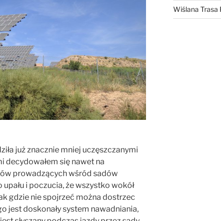
Wiślana Trasa
ziła już znacznie mniej uczęszczanymi
i decydowałem się nawet na
rótów prowadzących wśród sadów
upału i poczucia, że wszystko wokół
nak gdzie nie spojrzeć można dostrzec
o jest doskonały system nawadniania,
st słyszany podczas jazdy przez sady