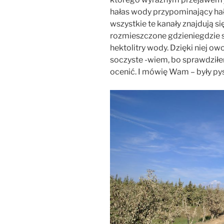
hałas wody przypominający hał
wszystkie te kanały znajdują s
rozmieszczone gdzieniegdzie st
hektolitry wody. Dzięki niej ow
soczyste -wiem, bo sprawdził
ocenić. I mówię Wam – były py