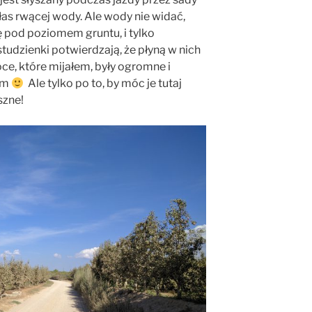
as rwącej wody. Ale wody nie widać,
ię pod poziomem gruntu, i tylko
udzienki potwierdzają, że płyną w nich
oce, które mijałem, były ogromne i
em
Ale tylko po to, by móc je tutaj
szne!