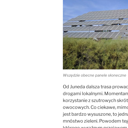
Wszędzie obecne panele słoneczne
Od Juneda dalsza trasa prowad
drogami lokalnymi. Momentam
korzystanie z szutrowych sk
owocowych. Co ciekawe, mimo 
jest bardzo wysuszone, to jed
mnóstwo zieleni. Powodem teg
którego wyraźnym przejawem je