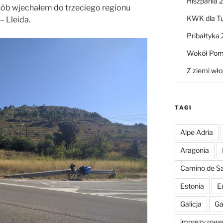
Hiszpania 
osób wjechałem do trzeciego regionu
KWK dla T
 Lleida.
Pribałtyka
Wokół Pom
Z ziemi wło
TAGI
Alpe Adria
Aragonia
Camino de Sa
Estonia
E
Galicja
Ga
imprezy row