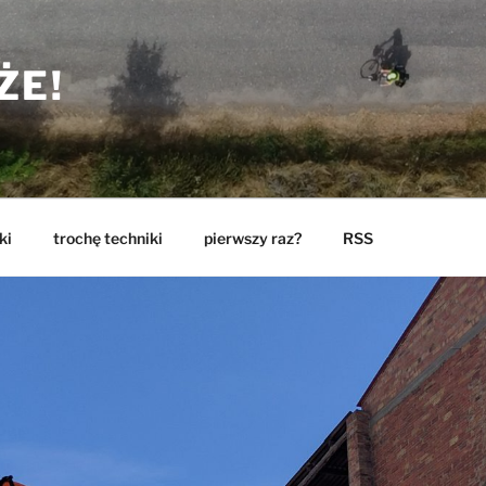
ŻE!
ki
trochę techniki
pierwszy raz?
RSS