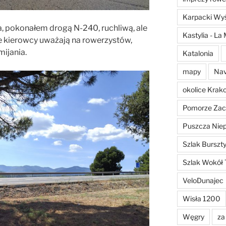
Karpacki Wyś
a, pokonałem drogą N-240, ruchliwą, ale
Kastylia - L
że kierowcy uważają na rowerzystów,
ijania.
Katalonia
mapy
Nav
okolice Krak
Pomorze Zac
Puszcza Nie
Szlak Burszt
Szlak Wokół 
VeloDunajec
Wisła 1200
Węgry
za