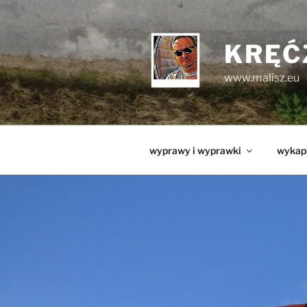
Przejdź
do
treści
KRĘĆ
www.malisz.eu
wyprawy i wyprawki
wykap