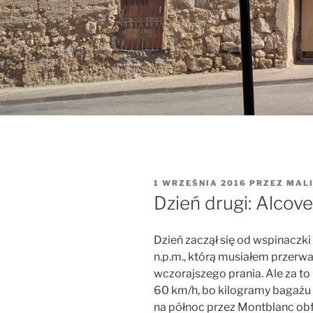
OPUBLIKOWANE
1 WRZEŚNIA 2016
PRZEZ
MAL
W
Dzień drugi: Alcove
Dzień zaczął się od wspinacz
n.p.m., którą musiałem przerw
wczorajszego prania. Ale za to
60 km/h, bo kilogramy bagażu n
na północ przez Montblanc obfi