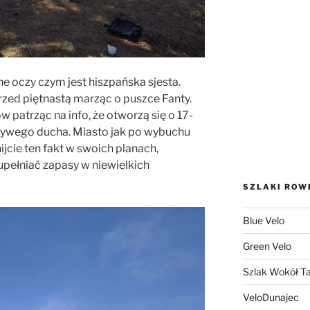
 oczy czym jest hiszpańska sjesta.
rzed piętnastą marząc o puszce Fanty.
w patrząc na info, że otworzą się o 17-
m żywego ducha. Miasto jak po wybuchu
cie ten fakt w swoich planach,
uzupełniać zapasy w niewielkich
SZLAKI ROW
Blue Velo
Green Velo
Szlak Wokół Ta
VeloDunajec