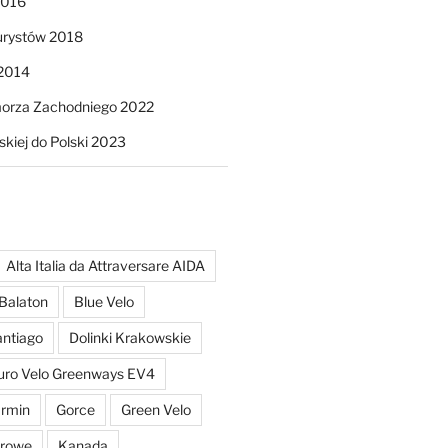
2016
urystów 2018
 2014
orza Zachodniego 2022
skiej do Polski 2023
Alta Italia da Attraversare AIDA
Balaton
Blue Velo
ntiago
Dolinki Krakowskie
uro Velo Greenways EV4
rmin
Gorce
Green Velo
erowe
Kanada